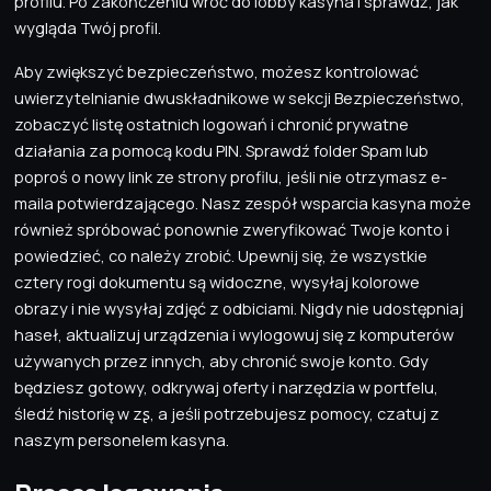
profilu. Po zakończeniu wróć do lobby kasyna i sprawdź, jak
wygląda Twój profil.
Aby zwiększyć bezpieczeństwo, możesz kontrolować
uwierzytelnianie dwuskładnikowe w sekcji Bezpieczeństwo,
zobaczyć listę ostatnich logowań i chronić prywatne
działania za pomocą kodu PIN. Sprawdź folder Spam lub
poproś o nowy link ze strony profilu, jeśli nie otrzymasz e-
maila potwierdzającego. Nasz zespół wsparcia kasyna może
również spróbować ponownie zweryfikować Twoje konto i
powiedzieć, co należy zrobić. Upewnij się, że wszystkie
cztery rogi dokumentu są widoczne, wysyłaj kolorowe
obrazy i nie wysyłaj zdjęć z odbiciami. Nigdy nie udostępniaj
haseł, aktualizuj urządzenia i wylogowuj się z komputerów
używanych przez innych, aby chronić swoje konto. Gdy
będziesz gotowy, odkrywaj oferty i narzędzia w portfelu,
śledź historię w zʂ, a jeśli potrzebujesz pomocy, czatuj z
naszym personelem kasyna.