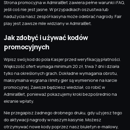
Strona promocyjna w AdmiralBet zawiera pełne warunki i FAQ,
jeśli coś nie jest jasne. W przypadkach oszustwa lub
nadużycia nasz zespół kasyna może odebrać nagrody. Fair
play jest zawsze mile widziany w AdmiralBet.
Jak zdobyć i używać kodów
promocyjnych
Wpisz swój kod do pola Kasjer przed weryfikacją płatności.
Większość ofert wymaga minimum 20 zł, trwa 7 dni i działa
tylko na określonych grach. Dokładne wymagania obrotu,
maksymalna wygrana i limity gier są wymienione na karcie
promocyjnej. Zawsze będziesz wiedział, co robić w
AdmiralBet, ponieważ pokazujemy kroki bezpośrednio na
ekranie wpłaty.
Nie przegapisz żadnego drobnego druku, gdy użyjesz tego
do aktywacji nagrody w naszym kasynie. Możesz
otrzymywać nowe kody poprzez nasz biuletyn e-mailowy,