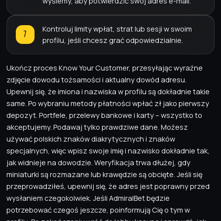
wyślemy, aby potwierdzić swój adres e-mail.
Kontroluj limity wpłat, strat lub sesji w swoim
profilu, jeśli chcesz grać odpowiedzialnie.
Ukończ proces Know Your Customer, przesyłając wyraźne
zdjęcie dowodu tożsamości i aktualny dowód adresu.
Upewnij się, że imiona i nazwiska w profilu są dokładnie takie
same. Po wybraniu metody płatności wpłać zł jako pierwszy
depozyt. Portfele, przelewy bankowe i karty – wszystko to
akceptujemy. Podawaj tylko prawdziwe dane. Możesz
używać polskich znaków diakrytycznych i znaków
specjalnych, więc wpisz swoje imię i nazwisko dokładnie tak,
jak widnieje na dowodzie. Weryfikacja trwa dłużej, gdy
miniaturki są rozmazane lub krawędzie są obcięte. Jeśli się
przeprowadziłeś, upewnij się, że adres jest poprawny przed
wysłaniem czegokolwiek. Jeśli AdmiralBet będzie
potrzebować czegoś jeszcze, poinformują Cię o tym w