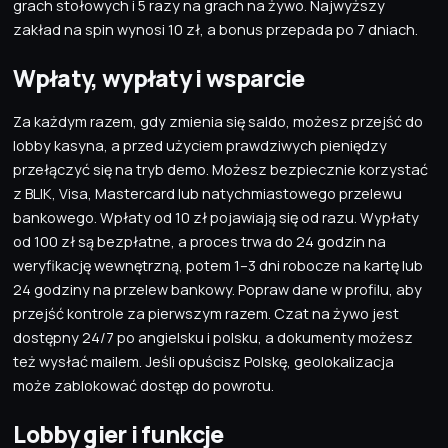
grach stołowych i 5 razy na grach na żywo. Najwyższy
zakład na spin wynosi 10 zł, a bonus przepada po 7 dniach.
Wpłaty, wypłaty i wsparcie
Za każdym razem, gdy zmienia się saldo, możesz przejść do
lobby kasyna, a przed użyciem prawdziwych pieniędzy
przełączyć się na tryb demo. Możesz bezpiecznie korzystać
z BLIK, Visa, Mastercard lub natychmiastowego przelewu
bankowego. Wpłaty od 10 zł pojawiają się od razu. Wypłaty
od 100 zł są bezpłatne, a proces trwa do 24 godzin na
weryfikację wewnętrzną, potem 1–3 dni robocze na kartę lub
24 godziny na przelew bankowy. Popraw dane w profilu, aby
przejść kontrole za pierwszym razem. Czat na żywo jest
dostępny 24/7 po angielsku i polsku, a dokumenty możesz
też wysłać mailem. Jeśli opuścisz Polskę, geolokalizacja
może zablokować dostęp do powrotu.
Lobby gier i funkcje