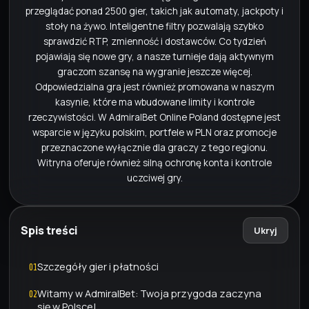
przeglądać ponad 2500 gier, takich jak automaty, jackpoty i
stoły na żywo. Inteligentne filtry pozwalają szybko
sprawdzić RTP, zmienność i dostawców. Co tydzień
pojawiają się nowe gry, a nasze turnieje dają aktywnym
graczom szansę na wygranie jeszcze więcej.
Odpowiedzialna gra jest również promowana w naszym
kasynie, które ma wbudowane limity i kontrole
rzeczywistości. W AdmiralBet Online Poland dostępne jest
wsparcie w języku polskim, portfele w PLN oraz promocje
przeznaczone wyłącznie dla graczy z tego regionu.
Witryna oferuje również silną ochronę konta i kontrole
uczciwej gry.
Spis treści
Ukryj
Szczegóły gier i płatności
01
Witamy w AdmiralBet: Twoja przygoda zaczyna
02
się w Polsce!