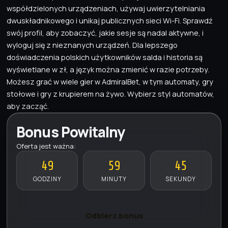
współdzielonych urządzeniach, używaj uwierzytelniania
dwuskładnikowego i unikaj publicznych sieci Wi-Fi. Sprawdź
swój profil, aby zobaczyć, jakie sesje są nadal aktywne, i
wyloguj się z nieznanych urządzeń. Dla lepszego
doświadczenia polskich użytkowników salda i historia są
wyświetlane w zł, a język można zmienić w razie potrzeby.
Możesz grać w wiele gier w AdmiralBet, w tym automaty, gry
stołowe i gry z krupierem na żywo. Wybierz styl automatów,
aby zacząć.
Bonus Powitalny
Oferta jest ważna:
49
59
43
GODZINY
MINUTY
SEKUNDY
Odbierz bonus