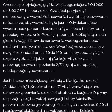
Chcesz spokojniejszej gry i łatwiejszego miejsca? Od 2:00
do 8:00 CET to dobry czas. Czat jest przyjazny i
moderowany, a wszystkie tasowania i wyniki są pokazywane
na kamerze, aby wszystko było jasne. Gdy dokonujesz
wyboru, nasz personel kasyna na żywo dba o to, aby rundy
przebiegały sprawnie. Przed grą sporządź krótką listę trzech
gier, używając filtrów do sortowania według zmienności,
mechaniki, motywu i dostawcy. Wypróbuj nowe automaty z
małymi zakładami przez 50 do 100 rund, aby zobaczyć, jak
często wypłacają i jakie mają funkcje. Aby utrzymać
przewagę kasyna na poziomie 2,7%, graj w europejską
ruletkę z pojedynczym zerem.
Jeśli chcesz mieć większą kontrolę w blackjacku, szukaj
„Poddanie się” i „Krupier stoi na 17”. Aby trzymać się planu,
ustaw przypomnienia o czasie i stratach w kasjerze. Dążymy
do przejrzystej i szybkiej nawigacji. Lobby AdmiralBet
pozwala sortować gry według minimalnych stawek od 0,20 zł
i zapisywać ulubione dla szybkiego dostępu. Kolekcje