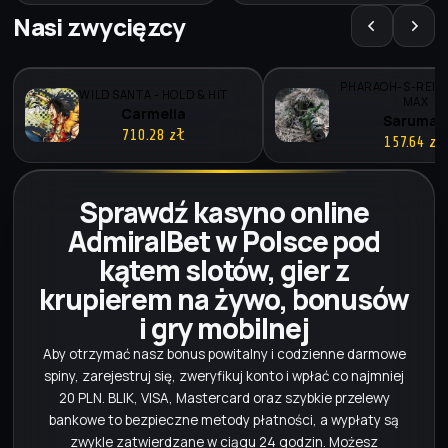
Nasi zwycięzcy
PHARAOH-S-REIGN
WILD SANTA - HOLD & HIT
MAX
Carmelia
Saruman
710.28 zł
157.64 zł
Sprawdź kasyno online
AdmiralBet w Polsce pod
kątem slotów, gier z
krupierem na żywo, bonusów
i gry mobilnej
Aby otrzymać nasz bonus powitalny i codzienne darmowe
spiny, zarejestruj się, zweryfikuj konto i wpłać co najmniej
20 PLN. BLIK, VISA, Mastercard oraz szybkie przelewy
bankowe to bezpieczne metody płatności, a wypłaty są
zwykle zatwierdzane w ciągu 24 godzin. Możesz