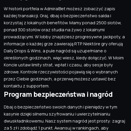
W historii portfela w AdmiralBet możesz zobaczyć zapis
każdej transakcji. Graj, dbaj o bezpieczeństwo salda i
korzystaj z lokalnych benefitów. Mamy ponad 2500 slotów,
ponad 300 stołów oraz studia na żywo z lokalnymi
prowadzącymi. W lobby znajdziesz progresywne jackpoty, a
informacje o każdej grze zawierają RTP. Niektóre gry oferują
Daily Drops & Wins, a pule nagród są uzupełniane o
określonych godzinach, więc wiesz, kiedy dołączyć. W Moim
Koncie ustaw limity strat, wpłat i czasu, aby sesje były
zdrowe. Kontrole rzeczywistości pojawią się o wybranych
przez Ciebie godzinach, a przerwę możesz ustawić bez
kontaktu z supportem.
Program bezpieczeństwa i nagród
Dbaj o bezpieczeństwo swoich danych i pieniędzy w tym
kasynie dzięki silnemu szyfrowaniu i uwierzytelnianiu
dwuskładnikowemu. Nasz system nagród jest prosty: zagraj
za 5 zł i zdobądź 1 punkt. Awansuj w rankingach, aby