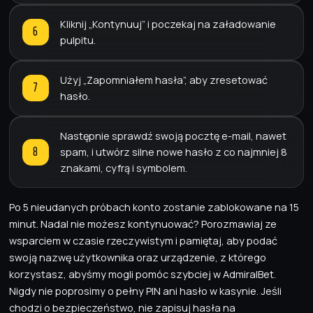
Kliknij „Kontynuuj” i poczekaj na załadowanie
pulpitu.
Użyj „Zapomniałem hasła”, aby zresetować
hasło.
Następnie sprawdź swoją pocztę e-mail, nawet
spam, i utwórz silne nowe hasło z co najmniej 8
znakami, cyfrą i symbolem.
Po 5 nieudanych próbach konto zostanie zablokowane na 15
minut. Nadal nie możesz kontynuować? Porozmawiaj ze
wsparciem w czasie rzeczywistym i pamiętaj, aby podać
swoją nazwę użytkownika oraz urządzenie, z którego
korzystasz, abyśmy mogli pomóc szybciej w AdmiralBet.
Nigdy nie poprosimy o pełny PIN ani hasło w kasynie. Jeśli
chodzi o bezpieczeństwo, nie zapisuj hasła na