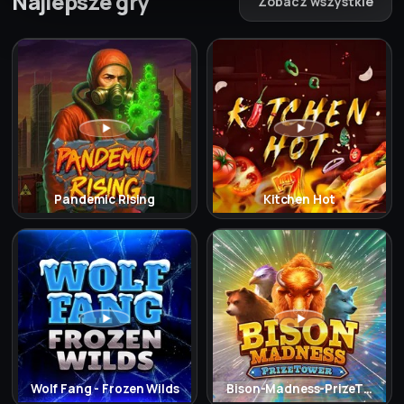
Najlepsze gry
Zobacz wszystkie
Pandemic Rising
Kitchen Hot
Wolf Fang - Frozen Wilds
Bison-Madness-PrizeTower