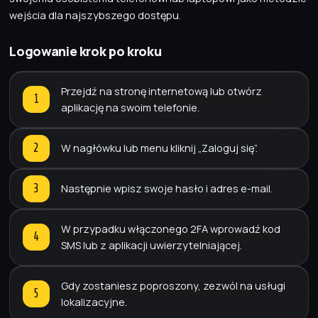
wejścia dla najszybszego dostępu.
Logowanie krok po kroku
Przejdź na stronę internetową lub otwórz
aplikację na swoim telefonie.
W nagłówku lub menu kliknij „Zaloguj się”.
Następnie wpisz swoje hasło i adres e-mail.
W przypadku włączonego 2FA wprowadź kod
SMS lub z aplikacji uwierzytelniającej.
Gdy zostaniesz poproszony, zezwól na usługi
lokalizacyjne.