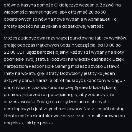
głównej kasyna pomoże Ci dołączyć wcześnie. Zezwól na
wiadomości marketingowe, aby otrzymać 20 do 50
dodatkowych spinów na nowe wydania w AdmiralBet. To
prosty sposób na uzyskanie dodatkowej wartości.
Możesz zdobyć dwa razy więcej punktów na tablicy wyników,
grając podczas Piątkowych Godzin Szczęścia, od 18:00 do
22:00 CET. Bądź bardziej lojalny; każdy 1 zł wydany na sloty
podniesie Twój status i pozwoli na większy cashback. Dzięki
narzędziom Responsible Gaming możesz szybko ustawić
limity na wpłaty, grę i straty. Dozwolony jest tylko jeden
aktywny bonus naraz, a obrót musi być ukończony w ciągu 7
dni, chyba że zaznaczono inaczej. Sprawdź każdą kartę
promocyjną przed rozpoczęciem gry, aby zobaczyć, ile
możesz wnieść. Postęp na urządzeniach mobilnych i
desktopowych jest zsynchronizowany. Nasz zespół obsługi
klienta można skontaktować przez czat i e-mail zarówno po
angielsku, jak i po polsku.